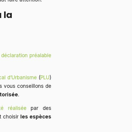
 la
 déclaration préalable
cal d’Urbanisme
(
PLU
)
 vous conseillons de
utorisée
.
té réalisée
par des
 choisir
les espèces