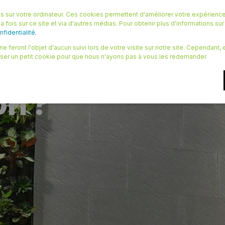
 sur votre ordinateur. Ces cookies permettent d'améliorer votre expérience
OURCES
LE BLOG
QUI SOMMES NOUS ?
CONTACT
a fois sur ce site et via d'autres médias. Pour obtenir plus d'informations su
fidentialité.
e feront l'objet d'aucun suivi lors de votre visite sur notre site. Cependant
iser un petit cookie pour que nous n'ayons pas à vous les redemander.
étalisé : à quo
on ?