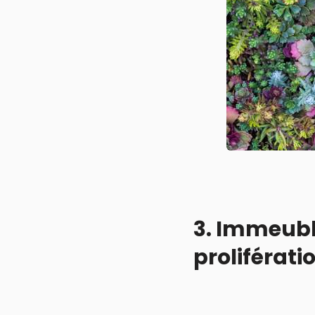
3. Immeuble
proliférat