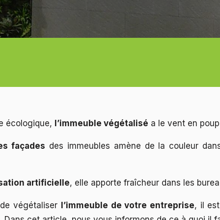
ée écologique,
l’immeuble végétalisé
a le vent en pou
des façades
des immeubles amène de la couleur dans 
sation artificielle
, elle apporte fraîcheur dans les burea
 de végétaliser
l’immeuble de votre entreprise
, il e
Dans cet article, nous vous informons de ce à quoi il fau