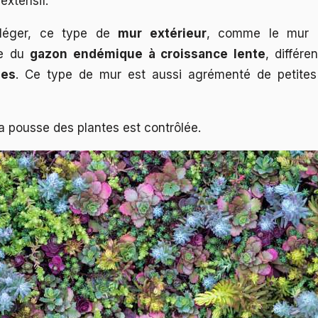
extensif.
 léger, ce type de
mur extérieur
, comme le mur e
le du
gazon endémique à croissance lente
, différ
ées
. Ce type de mur est aussi agrémenté de petite
la pousse des plantes est contrôlée.