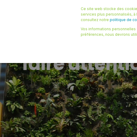
Ce site web stocke des cookies
NOS SOLUTIONS
NOS RESS
services plus personnalisés, à l
consultez notre
politique de con
Vos informations personnelles n
STÉPHANE
10/11/2022 08:40
4 MIN
préférences, nous devrons util
Immeuble vég
faire attenti