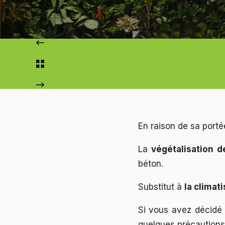
Précédent
En raison de sa port
La
végétalisation 
béton.
Substitut à
la climati
Si vous avez décidé
quelques précautions. 