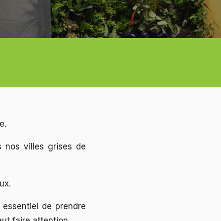
Prochain
pe.
nos villes grises de
ux.
st essentiel de prendre
t faire attention.