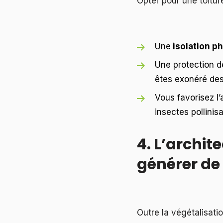
Opter pour une toitur
Une
isolation p
Une protection de
êtes exonéré des 
Vous favorisez l’
insectes pollinis
4. L’archit
générer de 
Outre la végétalisatio