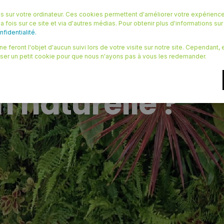
 sur votre ordinateur. Ces cookies permettent d'améliorer votre expérience
OURCES
LE BLOG
QUI SOMMES NOUS ?
CONTACT
a fois sur ce site et via d'autres médias. Pour obtenir plus d'informations su
fidentialité.
e feront l'objet d'aucun suivi lors de votre visite sur notre site. Cependant
iser un petit cookie pour que nous n'ayons pas à vous les redemander.
on, est-elle s
n naturelle ?