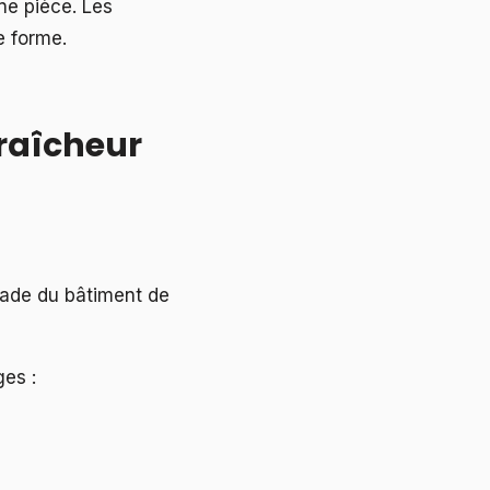
e pièce. Les
e forme.
fraîcheur
açade du bâtiment de
ges :