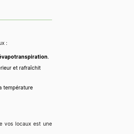
ux :
évapotranspiration
.
rieur et rafraîchit
 la température
de vos locaux est une