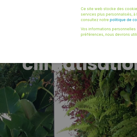
Ce site web stocke des cookies
NOS SOLUTIONS
NOS RESS
services plus personnalisés, à l
consultez notre
politique de con
Vos informations personnelles n
STÉPHANE
08/12/2022 08:32
4 MIN
préférences, nous devrons util
Végétalisati
climatisatio