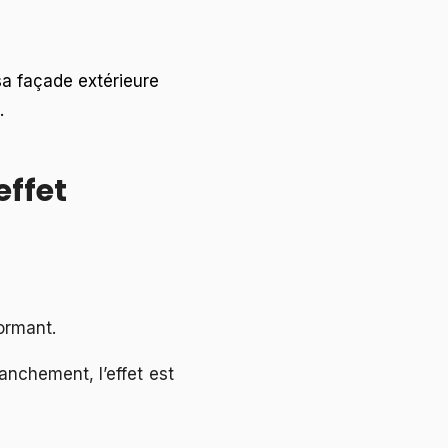
 sa façade extérieure
.
effet
ormant.
anchement, l’effet est