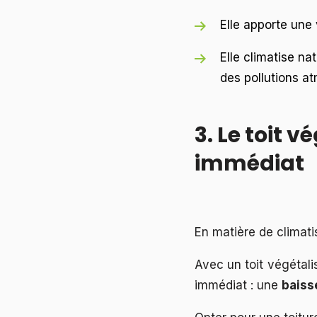
Elle apporte un
Elle climatise na
des pollutions a
3. Le toit v
immédiat
En matière de climati
Avec un toit végétali
immédiat : une
baiss