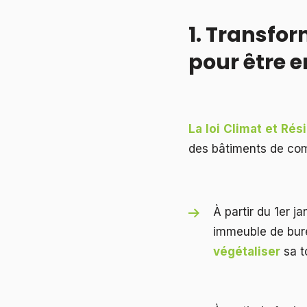
1. Transfor
pour être e
La loi Climat et Rés
des bâtiments de co
À partir du 1er 
immeuble de bure
végétaliser
sa t