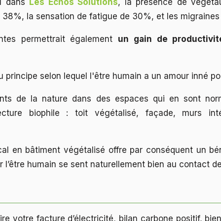
ru dans
Les Echos Solutions
, la présence de végét
e 38%, la sensation de fatigue de 30%, et les migraine
ntes permettrait également
un gain de productivi
u principe selon lequel l'être humain a un amour inné po
ents de la nature dans des espaces qui en sont no
ecture biophile : toit végétalisé, façade, murs inté
cal en bâtiment végétalisé offre par conséquent un bé
ar l’être humain se sent naturellement bien au contact de
e votre facture d’électricité, bilan carbone positif, bie