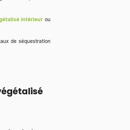
étalisé intérieur
ou
taux de séquestration
végétalisé