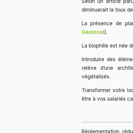
Selon un article pa
diminuerait la toux d
La présence de pla
Geolocal
).
La biophilie est née d
Introduire des élém
relève d’une archit
végétalisés.
Transformer votre lo
être à vos salariés c
Réglementation, réduir