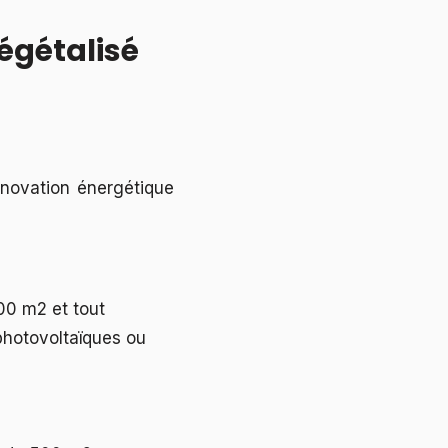
égétalisé
énovation énergétique
00 m2 et tout
photovoltaïques ou