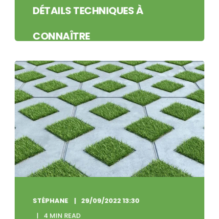
DÉTAILS TECHNIQUES À
CONNAÎTRE
Au vu de l’obligation réglementaire au 1er
janvier 2023 de l’article 101 de la Loi Climat et
Résilience, de végétaliser d’au ...
COMMENCER À LIRE
STÉPHANE
29/09/2022 13:30
4 MIN READ