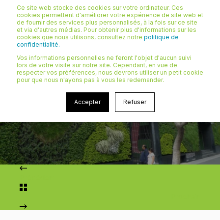
Ce site web stocke des cookies sur votre ordinateur. Ces
cookies permettent d'améliorer votre expérience de site web et
de fournir des services plus personnalisés, à la fois sur ce site
et via d'autres médias. Pour obtenir plus d'informations sur les
cookies que nous utilisons, consultez notre
politique de
confidentialité.
STÉPHANE
26/01/2023 12:23
5 MIN
5 choses que vous
Vos informations personnelles ne feront l'objet d'aucun suivi
lors de votre visite sur notre site. Cependant, en vue de
respecter vos préférences, nous devrons utiliser un petit cookie
ignorez sur le mur
pour que nous n'ayons pas à vous les redemander.
végétal extérieur
Accepter
Refuser
Précédent
Prochain