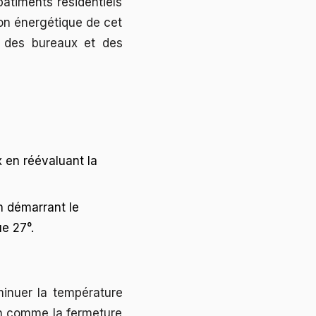
bâtiments résidentiels
ion énergétique de cet
t des bureaux et des
 en réévaluant la
n démarrant le
ue 27°.
minuer la température
ion comme la fermeture