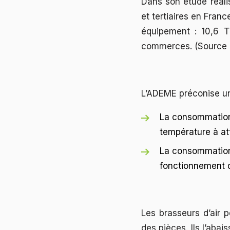
Dans son étude réalis
et tertiaires en Fran
équipement : 10,6 T
commerces. (Source 
L’ADEME préconise un
La consommation 
température à at
La consommation 
fonctionnement de 
Les brasseurs d’air 
des pièces. Ils l’aba