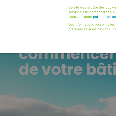
Ce site web stocke des cookies
NOS SOLUTIONS
NOS RESS
services plus personnalisés, à l
consultez notre
politique de con
Vos informations personnelles n
STÉPHANE
31/01/2023 09:35
7 MIN À LIRE
préférences, nous devrons util
Loi Climat e
commencer l
de votre bât